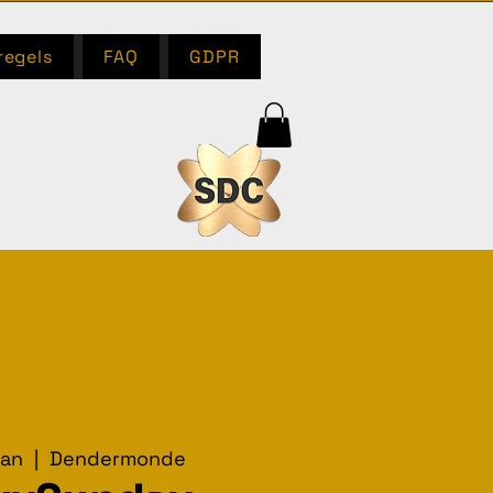
regels
FAQ
GDPR
jan
  |  
Dendermonde