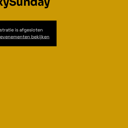
xySunday
stratie is afgesloten
 evenementen bekijken