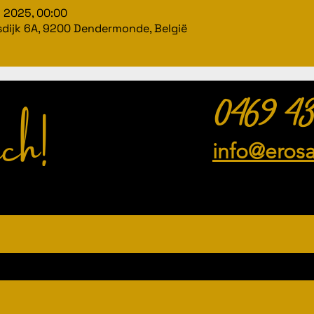
n 2025, 00:00
dijk 6A, 9200 Dendermonde, België
ch!
0469 43
info@eros