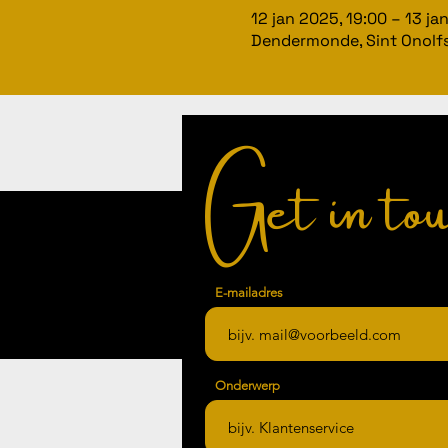
12 jan 2025, 19:00 – 13 ja
Dendermonde, Sint Onolfs
Get in tou
E-mailadres
Onderwerp