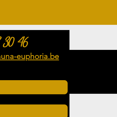
 30 46
auna-euphoria.be