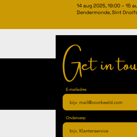
14 aug 2025, 19:00 – 15 a
Dendermonde, Sint Onolfs
Get in tou
E-mailadres
Onderwerp