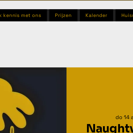
 kennis met ons
Prijzen
Kalender
Huis
do 14 
Naught