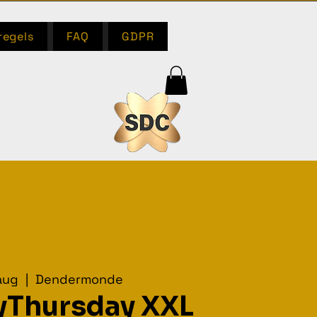
regels
FAQ
GDPR
aug
  |  
Dendermonde
yThursday XXL