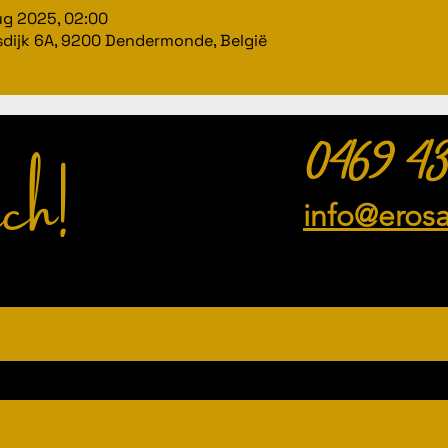
ug 2025, 02:00
dijk 6A, 9200 Dendermonde, België
ch!
0469 43
info@eros