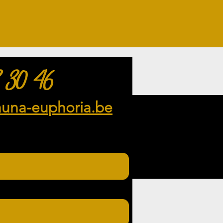
 30 46
auna-euphoria.be