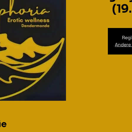
(19
Regi
Andere
ie