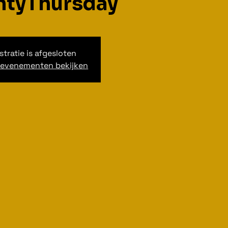
tyThursday
stratie is afgesloten
 evenementen bekijken