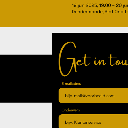
19 jun 2025, 19:00 – 20 j
Dendermonde, Sint Onolfs
Get in tou
E-mailadres
Onderwerp