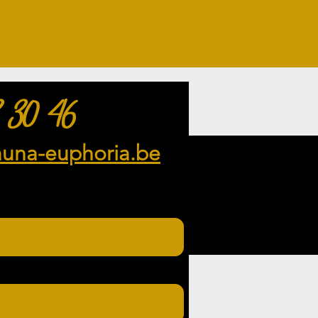
 30 46
auna-euphoria.be