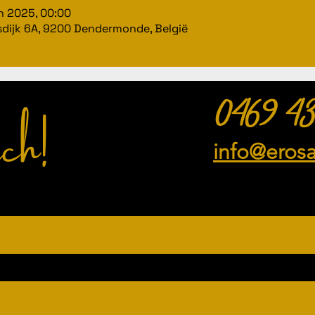
un 2025, 00:00
dijk 6A, 9200 Dendermonde, België
ch!
0469 43
info@eros