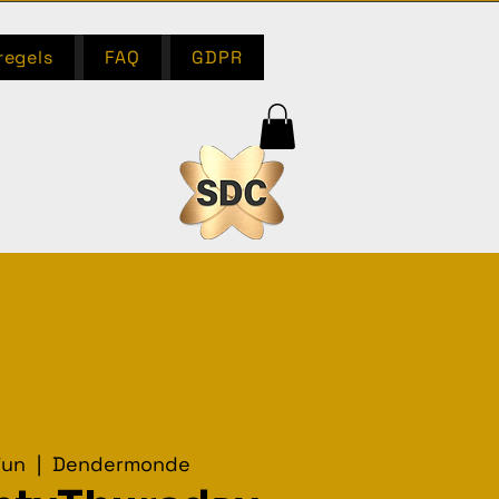
regels
FAQ
GDPR
jun
  |  
Dendermonde