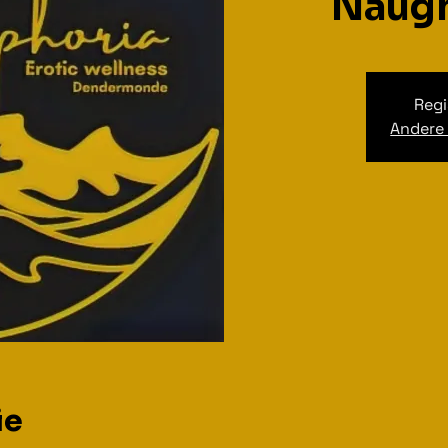
Naugh
Regi
Andere
ie