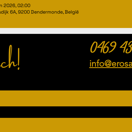
un 2026, 02:00
dijk 6A, 9200 Dendermonde, België
ch!
0469 43
info@eros