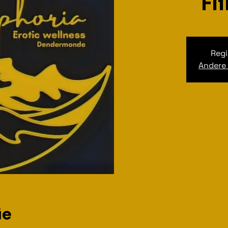
Fl
Regi
Andere
ie