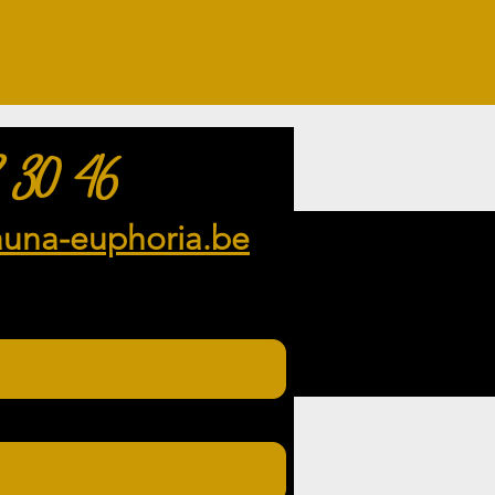
 30 46
auna-euphoria.be