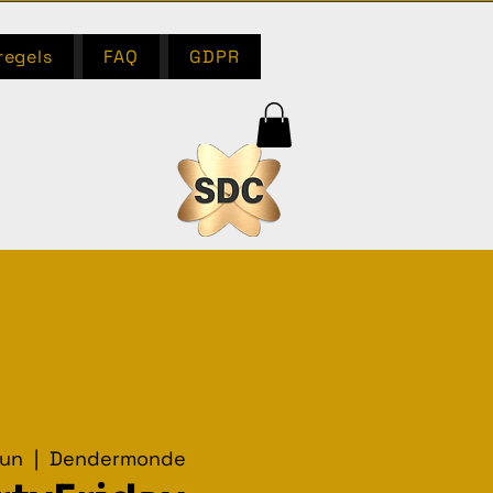
regels
FAQ
GDPR
jun
  |  
Dendermonde