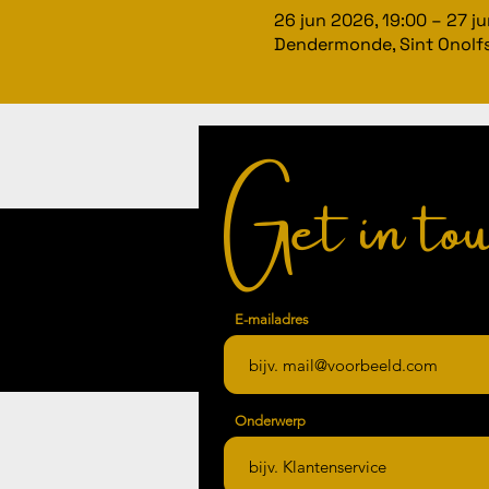
26 jun 2026, 19:00 – 27 j
Dendermonde, Sint Onolfs
Get in tou
E-mailadres
Onderwerp