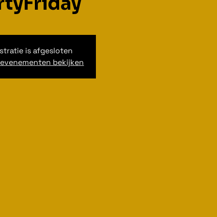
irtyFriday
stratie is afgesloten
 evenementen bekijken