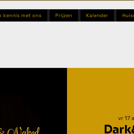
 kennis met ons
Prijzen
Kalender
Huis
vr 17 
Dark