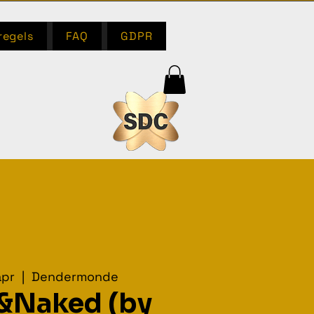
regels
FAQ
GDPR
apr
  |  
Dendermonde
&Naked (by