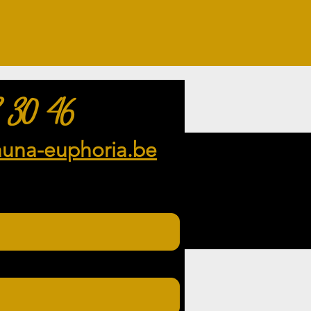
 30 46
auna-euphoria.be